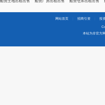
船营土地出租出售
船营厂房出租出售
船营仓库出租出售
网站首页
|
招商引资
|
投
Co
本站为非官方